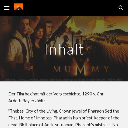
Skip to main content
Skip to navigation
Inhalt
Der Film beginnt mit der Vorgeschichte, 1290 v. Chr. - 
Ardeth Bay erzählt:
"Thebes, City of the Living. Crown jewel of Pharaoh Seti the 
First. Home of Imhotep, Pharaoh's high priest, keeper of the 
dead. Birthplace of Anck-su-namun, Pharaoh's mistress. No 