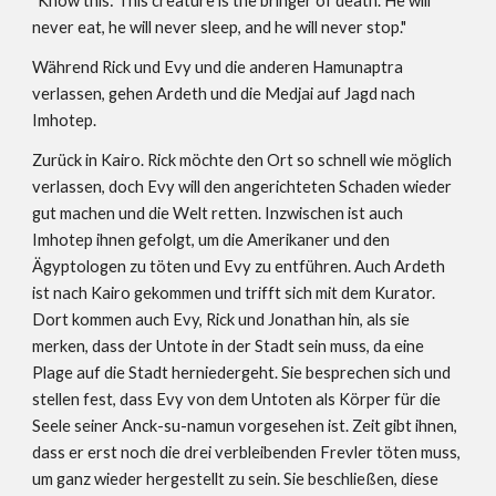
"Know this: This creature is the bringer of death. He will 
never eat, he will never sleep, and he will never stop."
Während Rick und Evy und die anderen Hamunaptra 
verlassen, gehen Ardeth und die Medjai auf Jagd nach 
Imhotep. 
Zurück in Kairo. Rick möchte den Ort so schnell wie möglich 
verlassen, doch Evy will den angerichteten Schaden wieder 
gut machen und die Welt retten. Inzwischen ist auch 
Imhotep ihnen gefolgt, um die Amerikaner und den 
Ägyptologen zu töten und Evy zu entführen. Auch Ardeth 
ist nach Kairo gekommen und trifft sich mit dem Kurator. 
Dort kommen auch Evy, Rick und Jonathan hin, als sie 
merken, dass der Untote in der Stadt sein muss, da eine 
Plage auf die Stadt herniedergeht. Sie besprechen sich und 
stellen fest, dass Evy von dem Untoten als Körper für die 
Seele seiner Anck-su-namun vorgesehen ist. Zeit gibt ihnen, 
dass er erst noch die drei verbleibenden Frevler töten muss, 
um ganz wieder hergestellt zu sein. Sie beschließen, diese 