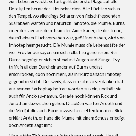
zum Leben erweckt. Sofort geht die erste Plage auf alle 
Beteiligten hernieder: Heuschrecken. Alle flüchten sich in 
den Tempel, wo allerdings Scharen von fleischfressenden 
Skarabäen warten und natürlich Imhotep, die Mumie. Burns, 
einer der vier aus dem Team der Amerikaner, die die Truhe, 
die mit einem Fluch versehen war, geöffnet haben, wird von 
Imhotep heimgesucht. Die Mumie muss die Lebenssäfte der 
vier Frevler aussagen, um sich selbst zu generieren. Bei 
Burns begnügt er sich erst mal mit Augen und Zunge. Evy 
trifft in all dem Durcheinander auf Burns und ist 
erschrocken, doch noch mehr, als ihr kurz danach Imhotep 
gegenübersteht. Der weiß, dass er es ihr zu verdanken hat, 
aus seinem Sarkophag befreit worden zu sein, und hält sie 
auch für Anck-su-namun. Gerade noch können Rick und 
Jonathan dazwischen gehen. Draußen warten Ardeth und 
die Medjai, die auch Burns inzwischen retten konnten. Rick 
erklärt Ardeth, er habe die Mumie mit einem Schuss erledigt, 
doch Ardeth sagt ihm: