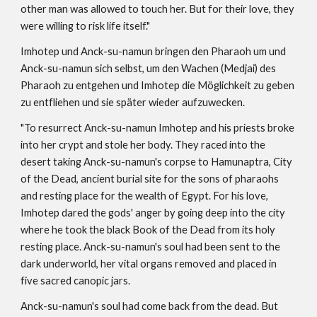
other man was allowed to touch her. But for their love, they 
were willing to risk life itself."
Imhotep und Anck-su-namun bringen den Pharaoh um und 
Anck-su-namun sich selbst, um den Wachen (Medjai) des 
Pharaoh zu entgehen und Imhotep die Möglichkeit zu geben 
zu entfliehen und sie später wieder aufzuwecken.
"To resurrect Anck-su-namun Imhotep and his priests broke 
into her crypt and stole her body. They raced into the 
desert taking Anck-su-namun's corpse to Hamunaptra, City 
of the Dead, ancient burial site for the sons of pharaohs 
and resting place for the wealth of Egypt. For his love, 
Imhotep dared the gods' anger by going deep into the city 
where he took the black Book of the Dead from its holy 
resting place. Anck-su-namun's soul had been sent to the 
dark underworld, her vital organs removed and placed in 
five sacred canopic jars.
Anck-su-namun's soul had come back from the dead. But 