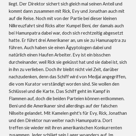
liegt. Der Direktor sichert sich gleich mal seinen Anteil und 
kommt dann zusammen mit Rick, Evy und Jonathan auch mit 
auf die Reise. Noch mit von der Partie bei dieser kleinen 
Nilkreuzfahrt sind Ricks alter Kumpel Beni, der damals auch 
bei Hamunpatra dabei war, doch sich rechtzeitig abgesetzt 
hatte. Er führt drei Amerikaner an, um sie zu Hamunaptra zu 
führen. Auch haben sie einen Ägyptologen dabei und 
natürlich einen Haufen Arbeiter. Evy ist ein bisschen 
durcheinander, weil Rick sie geküsst hat und sie dabei ist, sich 
in ihn zu verlieben. Doch ihr bleibt nicht viel Zeit, darüber 
nachzudenken, denn das Schiff wird von Medjai angegriffen, 
die vom Kurator verständigt worden sind. Sie wollen den 
Schlüssel und die Karte. Das Schiff geht im Kampf in 
Flammen auf, doch die beiden Parteien können entkommen. 
Beni und die Amerikaner sind allerdings auf der falschen 
Nilseite gelandet. Mit Kamelen geht's für Evy, Rick, Jonathan 
und den Direktor nun weiter nach Hamunpatra. Dort 
treffen sie wieder mit ihren amerikanischen Konkurrenten 
zusammen. Jeder schlägt sein Lager woanders auf. Im 