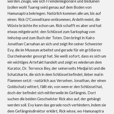
werden Zeuge, wie sich Fremdenlegionäre und Beduinen 
(sollen wohl Tuareg sein) genau auf dem Boden von 
Hamunaptra bekriegen. Natürlich kommen alle um, bis auf 
einen: Rick O'Connell kann entkommen, Ardeth meint, die 
Wüste brächte ihn schon um. Rick schafft es aber und hat 
etwas mitgebracht: den Schlüssel zum Sarkophag von 
Imhotep und zum Buch der Toten. Den bringt in Kairo 
Jonathan Carnahan an sich und zeigt ihn seiner Schwester 
Evy, die im Museum arbeitet und gerade für ein größeres 
Durcheinander gesorgt hat. Sie weiß sofort, dass es sich um 
ein wichtiges Artefakt handelt und zeigt es wiederum dem 
Kurator, Dr. Terrence Bey, der seinerseits Medjai ist und die 
Schatzkarte, die sich in dem Schlüssel befindet, lieber mal in 
Flammen setzt - natürlich aus Versehen. Jonathan, der einen 
Goldschatz wittert, fällt ein, von wem er den Schlüssel hat, 
doch der befindet sich mittlerweile im Gefängnis. Dort 
suchen die beiden Geschwister Rick also auf, der gehängt 
werden soll. Evy kann das gerade noch verhindern, indem sie 
dem Gefängnisdirektor erklärt, Rick wisse, wo Hamunaptra 